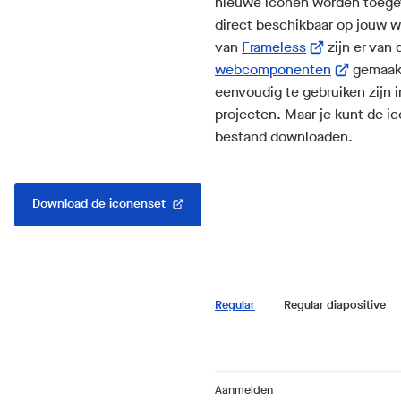
een
nieuwe iconen worden toegev
externe
direct beschikbaar op jouw w
(Verwijst
website)
van
Frameless
zijn er van 
naar
(Verwijst
webcomponenten
gemaakt
een
naar
eenvoudig te gebruiken zijn
externe
een
projecten. Maar je kunt de i
website)
externe
bestand downloaden.
website)
Download de iconenset
(Verwijst
naar
een
externe
website)
Regular
Regular diapositive
Aanmelden