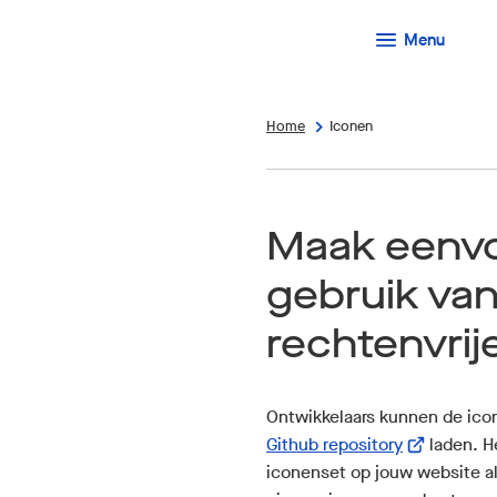
Menu
Home
Iconen
Maak eenv
gebruik va
rechtenvrij
Ontwikkelaars kunnen de icon
(Verwijst
Github repository
laden. He
naar
iconenset op jouw website alti